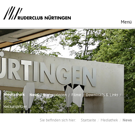
Menü
Mediathek
News
Bildergalerien
Filme
Downloads & Links
Neckarspritzer
Sie befinden sich hier:
Startseite
Mediathek
News