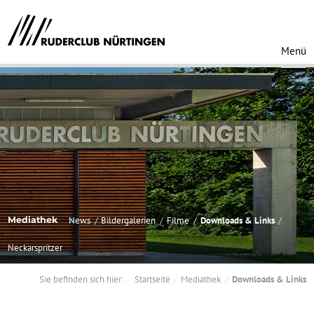
Menü
Mediathek
News
Bildergalerien
Filme
Downloads & Links
Neckarspritzer
Sie befinden sich hier:
Startseite
Mediathek
Downloads & Links