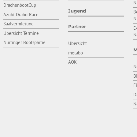
N
DrachenbootCup
Jugend
B
Azubi-Drabo-Race
N
Saalvermietung
Partner
E
Übersicht Termine
N
Nürtinger Bootspartie
Übersicht
M
metabo
AOK
N
B
F
D
N