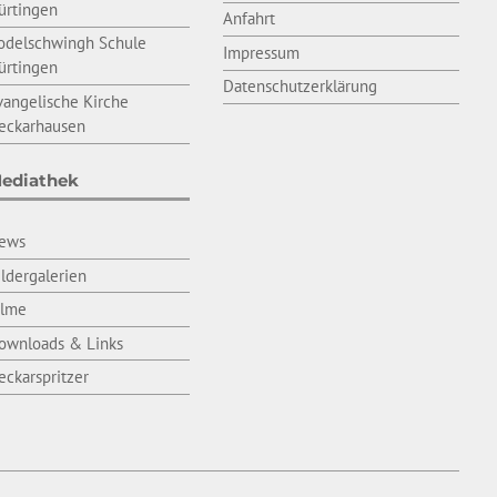
ürtingen
Anfahrt
odelschwingh Schule
Impressum
ürtingen
Datenschutzerklärung
vangelische Kirche
eckarhausen
ediathek
ews
ildergalerien
ilme
ownloads & Links
eckarspritzer