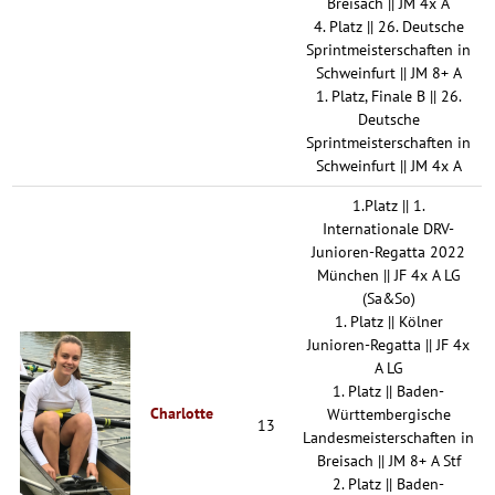
Breisach || JM 4x A
4. Platz || 26. Deutsche
Sprintmeisterschaften in
Schweinfurt || JM 8+ A
1. Platz, Finale B || 26.
Deutsche
Sprintmeisterschaften in
Schweinfurt || JM 4x A
1.Platz || 1.
Internationale DRV-
Junioren-Regatta 2022
München || JF 4x A LG
(Sa&So)
1. Platz || Kölner
Junioren-Regatta || JF 4x
A LG
1. Platz || Baden-
Charlotte
Württembergische
13
Landesmeisterschaften in
Breisach || JM 8+ A Stf
2. Platz || Baden-