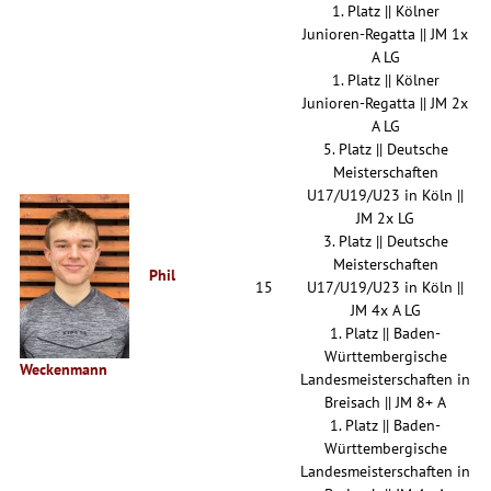
1. Platz || Kölner
Junioren-Regatta || JM 1x
A LG
1. Platz || Kölner
Junioren-Regatta || JM 2x
A LG
5. Platz || Deutsche
Meisterschaften
U17/U19/U23 in Köln ||
JM 2x LG
3. Platz || Deutsche
Meisterschaften
Phil
15
U17/U19/U23 in Köln ||
JM 4x A LG
1. Platz || Baden-
Württembergische
Weckenmann
Landesmeisterschaften in
Breisach || JM 8+ A
1. Platz || Baden-
Württembergische
Landesmeisterschaften in