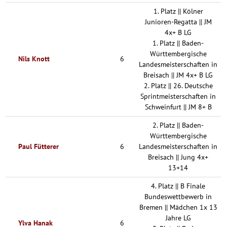
1. Platz || Kölner
Junioren-Regatta || JM
4x+ B LG
1. Platz || Baden-
Württembergische
Nils Knott
6
Landesmeisterschaften in
Breisach || JM 4x+ B LG
2. Platz || 26. Deutsche
Sprintmeisterschaften in
Schweinfurt || JM 8+ B
2. Platz || Baden-
Württembergische
Paul Fütterer
6
Landesmeisterschaften in
Breisach || Jung 4x+
13+14
4. Platz || B Finale
Bundeswettbewerb in
Bremen || Mädchen 1x 13
Jahre LG
Ylva Hanak
6