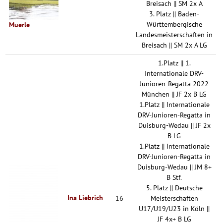
Breisach || SM 2x A
3. Platz || Baden-
Württembergische
Muerle
Landesmeisterschaften in
Breisach || SM 2x A LG
1.Platz || 1.
Internationale DRV-
Junioren-Regatta 2022
München || JF 2x B LG
1.Platz || Internationale
DRV-Junioren-Regatta in
Duisburg-Wedau || JF 2x
B LG
1.Platz || Internationale
DRV-Junioren-Regatta in
Duisburg-Wedau || JM 8+
B Stf.
5. Platz || Deutsche
Ina Liebrich
16
Meisterschaften
U17/U19/U23 in Köln ||
JF 4x+ B LG