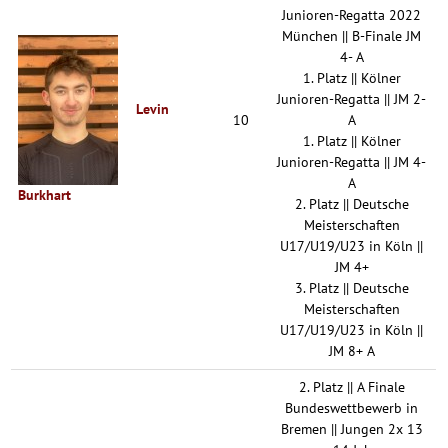
Junioren-Regatta 2022
München || B-Finale JM
4- A
1. Platz || Kölner
Junioren-Regatta || JM 2-
Levin
10
A
1. Platz || Kölner
Junioren-Regatta || JM 4-
A
Burkhart
2. Platz || Deutsche
Meisterschaften
U17/U19/U23 in Köln ||
JM 4+
3. Platz || Deutsche
Meisterschaften
U17/U19/U23 in Köln ||
JM 8+ A
2. Platz || A Finale
Bundeswettbewerb in
Bremen || Jungen 2x 13