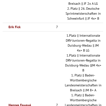
Breisach || JF 2x A LG
2. Platz || 26. Deutsche
Sprintmeisterschaften in
Schweinfurt || JF 4x+ B
Erik Fick
7
1.Platz || Internationale
DRV-Junioren-Regatta in
Duisburg-Wedau || JM
4x+ B LG
1.Platz || Internationale
DRV-Junioren-Regatta in
Duisburg-Wedau ||JM 4x+
B
1. Platz || Baden-
Württembergische
Landesmeisterschaften in
Breisach || JM 8+ A
1. Platz || Baden-
Württembergische
Hannes Fouqué
7
Landesmeisterschaften in