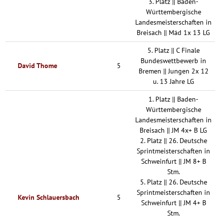
3. Platz || Baden-
Württembergische
Landesmeisterschaften in
Breisach || Mäd 1x 13 LG
5. Platz || C Finale
Bundeswettbewerb in
David Thome
5
Bremen || Jungen 2x 12
u. 13 Jahre LG
1. Platz || Baden-
Württembergische
Landesmeisterschaften in
Breisach || JM 4x+ B LG
2. Platz || 26. Deutsche
Sprintmeisterschaften in
Schweinfurt || JM 8+ B
Stm.
5. Platz || 26. Deutsche
Sprintmeisterschaften in
Kevin Schlauersbach
5
Schweinfurt || JM 4+ B
Stm.