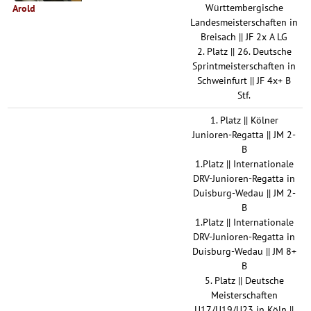
Württembergische
Arold
Landesmeisterschaften in
Breisach || JF 2x A LG
2. Platz || 26. Deutsche
Sprintmeisterschaften in
Schweinfurt || JF 4x+ B
Stf.
1. Platz || Kölner
Junioren-Regatta || JM 2-
B
1.Platz || Internationale
DRV-Junioren-Regatta in
Duisburg-Wedau || JM 2-
B
1.Platz || Internationale
DRV-Junioren-Regatta in
Duisburg-Wedau || JM 8+
B
5. Platz || Deutsche
Meisterschaften
U17/U19/U23 in Köln ||