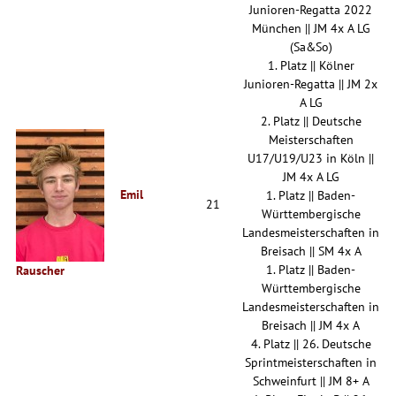
Junioren-Regatta 2022
München || JM 4x A LG
(Sa&So)
1. Platz || Kölner
Junioren-Regatta || JM 2x
A LG
2. Platz || Deutsche
Meisterschaften
U17/U19/U23 in Köln ||
JM 4x A LG
Emil
1. Platz || Baden-
21
Württembergische
Landesmeisterschaften in
Breisach || SM 4x A
1. Platz || Baden-
Rauscher
Württembergische
Landesmeisterschaften in
Breisach || JM 4x A
4. Platz || 26. Deutsche
Sprintmeisterschaften in
Schweinfurt || JM 8+ A