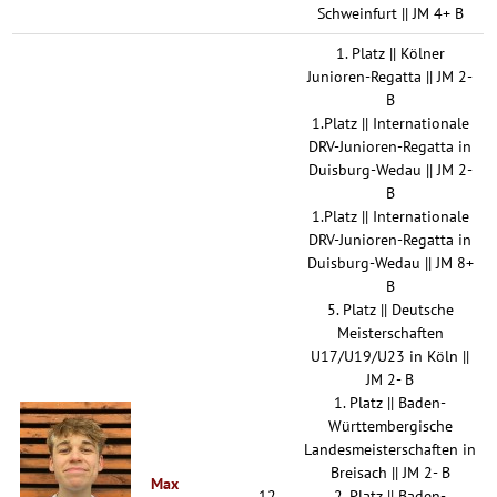
Schweinfurt || JM 4+ B
1. Platz || Kölner
Junioren-Regatta || JM 2-
B
1.Platz || Internationale
DRV-Junioren-Regatta in
Duisburg-Wedau || JM 2-
B
1.Platz || Internationale
DRV-Junioren-Regatta in
Duisburg-Wedau || JM 8+
B
5. Platz || Deutsche
Meisterschaften
U17/U19/U23 in Köln ||
JM 2- B
1. Platz || Baden-
Württembergische
Landesmeisterschaften in
Breisach || JM 2- B
Max
12
2. Platz || Baden-