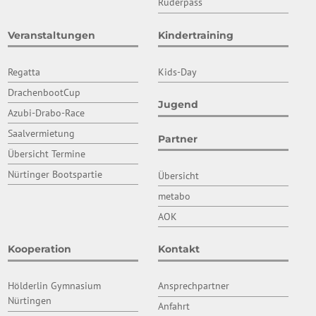
Ruderpass
Veranstaltungen
Kindertraining
Regatta
Kids-Day
DrachenbootCup
Jugend
Azubi-Drabo-Race
Saalvermietung
Partner
Übersicht Termine
Nürtinger Bootspartie
Übersicht
metabo
AOK
Kooperation
Kontakt
Hölderlin Gymnasium
Ansprechpartner
Nürtingen
Anfahrt