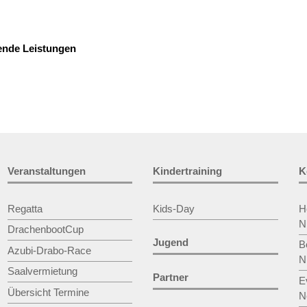
ende Leistungen
Veranstaltungen
Kindertraining
K
Regatta
Kids-Day
H
N
DrachenbootCup
Jugend
B
Azubi-Drabo-Race
N
Saalvermietung
Partner
E
Übersicht Termine
N