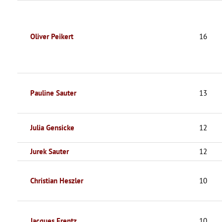
Oliver Peikert
16
Pauline Sauter
13
Julia Gensicke
12
Jurek Sauter
12
Christian Heszler
10
Jacques Frentz
10