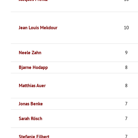
Jean Louis Mekdour
10
Neele Zahn
9
Bjarne Hodapp
8
Matthias Auer
8
Jonas Benke
7
Sarah Rösch
7
Stefanie Filbert
7