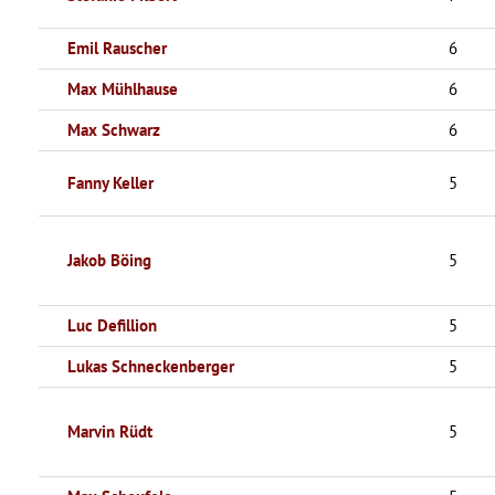
Emil Rauscher
6
Max Mühlhause
6
Max Schwarz
6
Fanny Keller
5
Jakob Böing
5
Luc Defillion
5
Lukas Schneckenberger
5
Marvin Rüdt
5