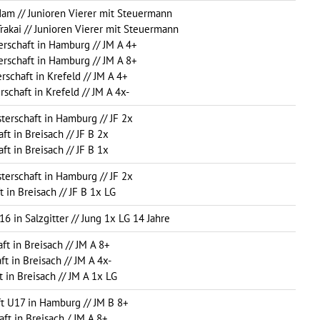
dam // Junioren Vierer mit Steuermann
Trakai // Junioren Vierer mit Steuermann
erschaft in Hamburg // JM A 4+
erschaft in Hamburg // JM A 8+
rschaft in Krefeld // JM A 4+
rschaft in Krefeld // JM A 4x-
sterschaft in Hamburg // JF 2x
ft in Breisach // JF B 2x
ft in Breisach // JF B 1x
sterschaft in Hamburg // JF 2x
t in Breisach // JF B 1x LG
6 in Salzgitter // Jung 1x LG 14 Jahre
ft in Breisach // JM A 8+
ft in Breisach // JM A 4x-
t in Breisach // JM A 1x LG
ft U17 in Hamburg // JM B 8+
aft in Breisach / JM A 8+