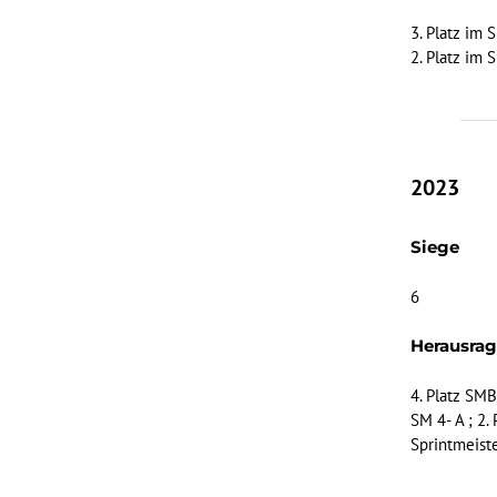
3. Platz im
2. Platz im
2023
Siege
6
Herausra
4. Platz SMB
SM 4- A ; 2.
Sprintmeist