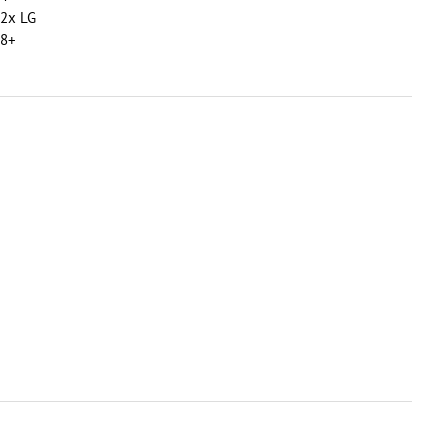
 2x LG
 8+