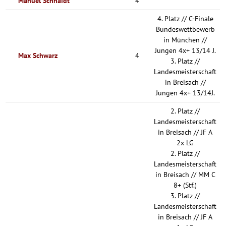
Manuel Schnaidt
4
4. Platz // C-Finale
Bundeswettbewerb
in München //
Jungen 4x+ 13/14 J.
Max Schwarz
4
3. Platz //
Landesmeisterschaft
in Breisach //
Jungen 4x+ 13/14J.
2. Platz //
Landesmeisterschaft
in Breisach // JF A
2x LG
2. Platz //
Landesmeisterschaft
in Breisach // MM C
8+ (Stf.)
3. Platz //
Landesmeisterschaft
in Breisach // JF A