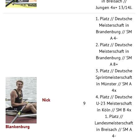
in Breisach //
Jungen 4x+ 13/14J.
1. Platz // Deutsche
Meisterschaft in
Brandenburg // SM
A 4-
2. Platz // Deutsche
Meisterschaft in
Brandenburg // SM
A 8+
3. Platz // Deutsche
Sprintmeisterschaft
in Münster // SM A
4x
4. Platz // Deutsche
Nick
9
U-23 Meisterschaft
in Köln // SM B 4x
1. Platz //
Landesmeisterschaft
Blankenburg
in Breisach // SM A
4-