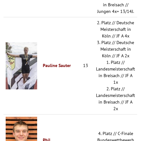
in Breisach //
Jungen 4x+ 13/14J.
2. Platz // Deutsche
Meisterschaft in
Köln // JF A 4x
3. Platz // Deutsche
Meisterschaft in
Köln // JF A 2x
1. Platz //
Pauline Sauter
13
Landesmeisterschaft
in Breisach // JF A
1x
2. Platz //
Landesmeisterschaft
in Breisach // JF A
2x
4. Platz // C-Finale
Phil
Bundeswettbewerb