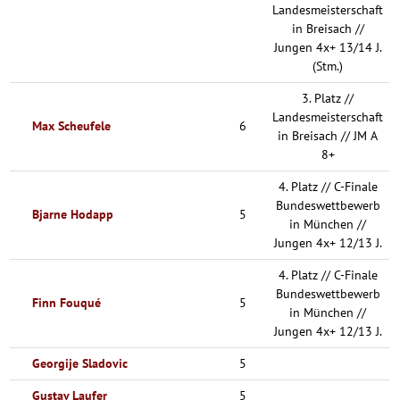
Landesmeisterschaft
in Breisach //
Jungen 4x+ 13/14 J.
(Stm.)
3. Platz //
Landesmeisterschaft
Max Scheufele
6
in Breisach // JM A
8+
4. Platz // C-Finale
Bundeswettbewerb
Bjarne Hodapp
5
in München //
Jungen 4x+ 12/13 J.
4. Platz // C-Finale
Bundeswettbewerb
Finn Fouqué
5
in München //
Jungen 4x+ 12/13 J.
Georgije Sladovic
5
Gustav Laufer
5