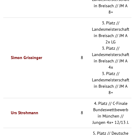
in Breisach // JM A
8+
3. Platz //
Landesmeisterschaft
in Breisach // JM A
2x LG
3. Platz //
Landesmeisterschaft
Simon Grissinger
8
in Breisach // JM A
4x
3. Platz //
Landesmeisterschaft
in Breisach // JM A
8+
4. Platz // C-Finale
Bundeswettbewerb
Urs Strohmann
8
in München //
Jungen 4x+ 12/13 J.
5. Platz // Deutsche