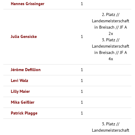
Hannes Grissinger
1
2. Platz //
Landesmeisterschaft
in Breisach // JF A
2x
Julia Gensicke
1
3. Platz //
Landesmeisterschaft
in Breisach // JF A
4x
Jérôme Defillion
1
Levi Walz
1
Lilly Maier
1
Mika Geißler
1
Patrick Plagge
1
3. Platz //
Landesmeisterschaft