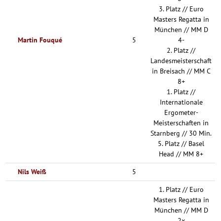
3. Platz // Euro
Masters Regatta in
München // MM D
Martin Fouqué
5
4-
2. Platz //
Landesmeisterschaft
in Breisach // MM C
8+
1. Platz //
Internationale
Ergometer-
Meisterschaften in
Starnberg // 30 Min.
5. Platz // Basel
Head // MM 8+
Nils Weiß
5
1. Platz // Euro
Masters Regatta in
München // MM D
2x