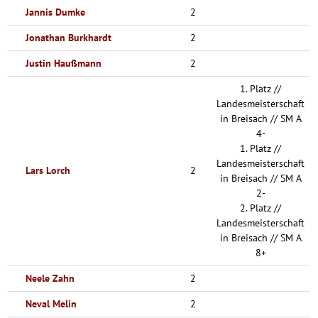
Jannis Dumke
2
Jonathan Burkhardt
2
Justin Haußmann
2
1. Platz //
Landesmeisterschaft
in Breisach // SM A
4-
1. Platz //
Landesmeisterschaft
Lars Lorch
2
in Breisach // SM A
2-
2. Platz //
Landesmeisterschaft
in Breisach // SM A
8+
Neele Zahn
2
Neval Melin
2