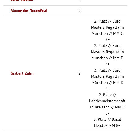
Peter Heszler
3
Alexander Rosenfeld
2
2. Platz // Euro
Masters Regatta in
München // MM C
8+
2. Platz // Euro
Masters Regatta in
München // MM D
8+
3. Platz // Euro
Gisbert Zahn
2
Masters Regatta in
München // MM D
4-
2. Platz //
Landesmeisterschaft
in Breisach // MM C
8+
5. Platz // Basel
Head // MM 8+