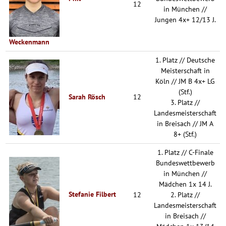
12
in München //
Jungen 4x+ 12/13 J.
Weckenmann
1. Platz // Deutsche
Meisterschaft in
Köln // JM B 4x+ LG
(Stf.)
Sarah Rösch
12
3. Platz //
Landesmeisterschaft
in Breisach // JM A
8+ (Stf.)
1. Platz // C-Finale
Bundeswettbewerb
in München //
Mädchen 1x 14 J.
Stefanie Filbert
12
2. Platz //
Landesmeisterschaft
in Breisach //