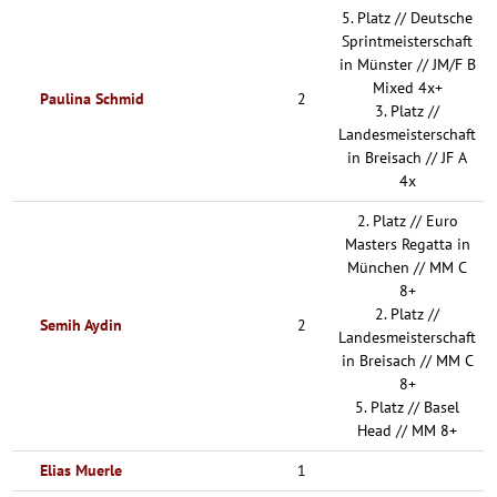
5. Platz // Deutsche
Sprintmeisterschaft
in Münster // JM/F B
Mixed 4x+
Paulina Schmid
2
3. Platz //
Landesmeisterschaft
in Breisach // JF A
4x
2. Platz // Euro
Masters Regatta in
München // MM C
8+
2. Platz //
Semih Aydin
2
Landesmeisterschaft
in Breisach // MM C
8+
5. Platz // Basel
Head // MM 8+
Elias Muerle
1