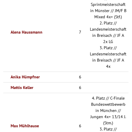
Sprintmeisterschaft
in Münster // JM/F B
Mixed 4x+ (Stf.)
2. Platz //
Landesmeisterschaft
Alena Haussmann
7
in Breisach // JF A
2x LG
3. Platz //
Landesmeisterschaft
in Breisach // JF A
4x
Anika Hümpfner
6
Mattis Keller
6
4. Platz // C-Finale
Bundeswettbewerb
in München //
Jungen 4x+ 13/14 J.
(Stm.)
Max Mühlhause
6
3. Platz //