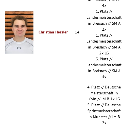
4x
1. Platz //
Landesmeisterschaft
in Breisach // SM A
2x
Christian Heszler
14
1. Platz //
Landesmeisterschaft
in Breisach // SM A
2x LG
3. Platz //
Landesmeisterschaft
in Breisach // SM A
4x
4. Platz // Deutsche
Meisterschaft in
Köln // JM B 1x LG
5. Platz // Deutsche
Sprintmeisterschaft
in Münster // JM B
2x