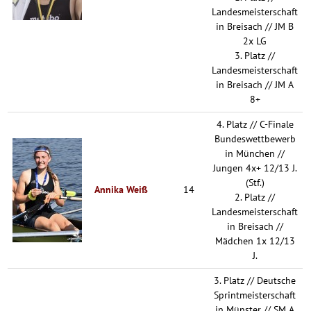
Landesmeisterschaft
in Breisach // JM B
2x LG
3. Platz //
Landesmeisterschaft
in Breisach // JM A
8+
4. Platz // C-Finale
Bundeswettbewerb
in München //
Jungen 4x+ 12/13 J.
(Stf.)
Annika Weiß
14
2. Platz //
Landesmeisterschaft
in Breisach //
Mädchen 1x 12/13
J.
3. Platz // Deutsche
Sprintmeisterschaft
in Münster // SM A