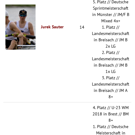
5. Platz // Deutsche
Sprintmeisterschaft
in Münster // JM/F B
Mixed 4x+
Jurek Sauter
14
1. Platz //
Landesmeisterschaft
in Breisach // JM B
2x LG
2. Platz //
Landesmeisterschaft
in Breisach // JM B
1x LG
3. Platz //
Landesmeisterschaft
in Breisach // JM A
8+
4. Platz // U-23 WM
2018 in Brest // BM
8+
1. Platz // Deutsche
Meisterschaft in