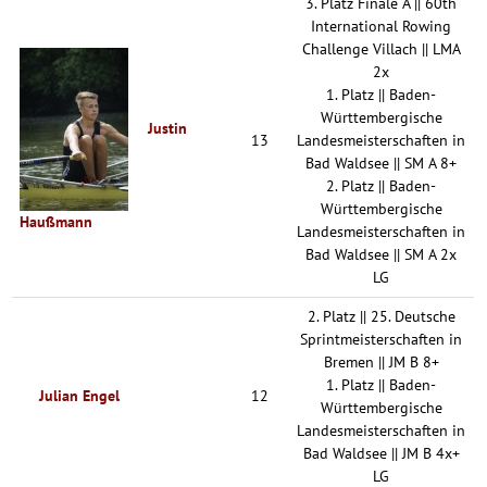
3. Platz Finale A || 60th
International Rowing
Challenge Villach || LMA
2x
1. Platz || Baden-
Württembergische
Justin
13
Landesmeisterschaften in
Bad Waldsee || SM A 8+
2. Platz || Baden-
Württembergische
Haußmann
Landesmeisterschaften in
Bad Waldsee || SM A 2x
LG
2. Platz || 25. Deutsche
Sprintmeisterschaften in
Bremen || JM B 8+
1. Platz || Baden-
Julian Engel
12
Württembergische
Landesmeisterschaften in
Bad Waldsee || JM B 4x+
LG