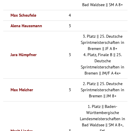
Bad Waldsee || SM A 8+
Max Scheufele
4
Alena Haussmann
3
3. Platz || 25. Deutsche
Sprintmeisterschaften in
Bremen || JF A 8+
Jara Hümpfner
3
4. Platz, Finale B || 25.
Deutsche
Sprintmeisterschaften in
Bremen || JM/F A 4x+
2. Platz || 25. Deutsche
Max Melcher
3
Sprintmeisterschaften in
Bremen || JM 8+
1. Platz || Baden-
Württembergische
Landesmeisterschaften in
Bad Waldsee || SM A 8+,