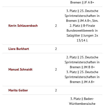
Bremen || JF A 8+
3. Platz || 25. Deutsche
Sprintmeisterschaften in
Bremen || JM A 8+, Stm.
Kevin Schlauersbach
2
2. Platz || B-Finale
Bundeswettbewerb in
Salzgitter || Jungen 2x
13/14 J.
Liara Burkhart
2
2. Platz || 25. Deutsche
Sprintmeisterschaften in
Bremen || JM B 8+
Manuel Schnaidt
2
3. Platz || 25. Deutsche
Sprintmeisterschaften in
Bremen || JM A 8+
Marita Golker
2
3. Platz || Baden-
Württembergische