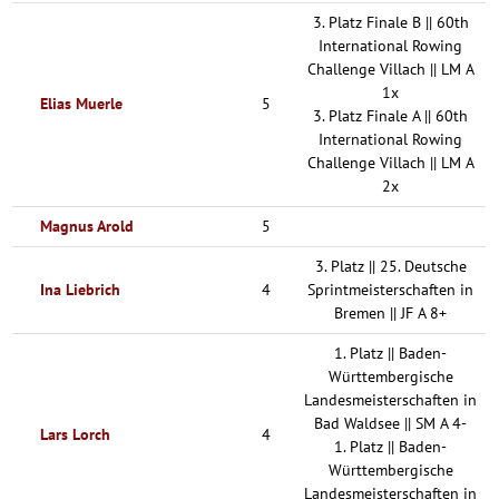
3. Platz Finale B || 60th
International Rowing
Challenge Villach || LM A
1x
Elias Muerle
5
3. Platz Finale A || 60th
International Rowing
Challenge Villach || LM A
2x
Magnus Arold
5
3. Platz || 25. Deutsche
Ina Liebrich
4
Sprintmeisterschaften in
Bremen || JF A 8+
1. Platz || Baden-
Württembergische
Landesmeisterschaften in
Bad Waldsee || SM A 4-
Lars Lorch
4
1. Platz || Baden-
Württembergische
Landesmeisterschaften in