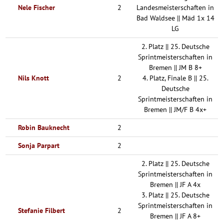
Nele Fischer
2
Landesmeisterschaften in
Bad Waldsee || Mäd 1x 14
LG
2. Platz || 25. Deutsche
Sprintmeisterschaften in
Bremen || JM B 8+
Nils Knott
2
4. Platz, Finale B || 25.
Deutsche
Sprintmeisterschaften in
Bremen || JM/F B 4x+
Robin Bauknecht
2
Sonja Parpart
2
2. Platz || 25. Deutsche
Sprintmeisterschaften in
Bremen || JF A 4x
3. Platz || 25. Deutsche
Sprintmeisterschaften in
Stefanie Filbert
2
Bremen || JF A 8+