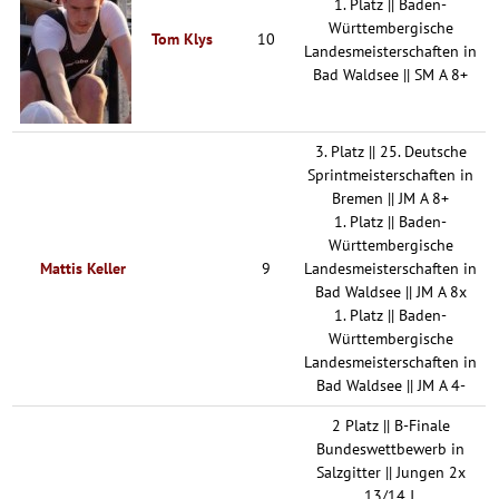
1. Platz || Baden-
Württembergische
Tom Klys
10
Landesmeisterschaften in
Bad Waldsee || SM A 8+
3. Platz || 25. Deutsche
Sprintmeisterschaften in
Bremen || JM A 8+
1. Platz || Baden-
Württembergische
Mattis Keller
9
Landesmeisterschaften in
Bad Waldsee || JM A 8x
1. Platz || Baden-
Württembergische
Landesmeisterschaften in
Bad Waldsee || JM A 4-
2 Platz || B-Finale
Bundeswettbewerb in
Salzgitter || Jungen 2x
13/14 J.