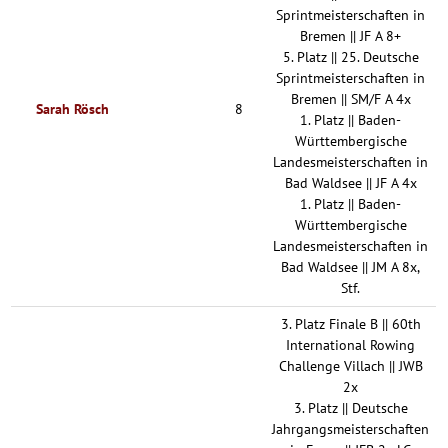
Sprintmeisterschaften in
Bremen || JF A 8+
5. Platz || 25. Deutsche
Sprintmeisterschaften in
Bremen || SM/F A 4x
Sarah Rösch
8
1. Platz || Baden-
Württembergische
Landesmeisterschaften in
Bad Waldsee || JF A 4x
1. Platz || Baden-
Württembergische
Landesmeisterschaften in
Bad Waldsee || JM A 8x,
Stf.
3. Platz Finale B || 60th
International Rowing
Challenge Villach || JWB
2x
3. Platz || Deutsche
Jahrgangsmeisterschaften