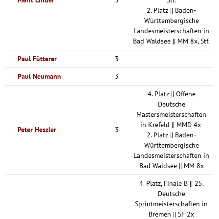
Merit Linder
3
Stf.
2. Platz || Baden-
Württembergische
Landesmeisterschaften in
Bad Waldsee || MM 8x, Stf.
Paul Fütterer
3
Paul Neumann
3
4. Platz || Offene
Deutsche
Mastersmeisterschaften
in Krefeld || MMD 4x-
Peter Heszler
3
2. Platz || Baden-
Württembergische
Landesmeisterschaften in
Bad Waldsee || MM 8x
4. Platz, Finale B || 25.
Deutsche
Sprintmeisterschaften in
Bremen || SF 2x