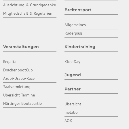
Ausrichtung & Grundgedanke
Breitensport
Mitgliedschaft & Regularien
Allgemeines
Ruderpass
Veranstaltungen
Kindertraining
Regatta
Kids-Day
DrachenbootCup
Jugend
Azubi-Drabo-Race
Saalvermietung
Partner
Übersicht Termine
Nürtinger Bootspartie
Übersicht
metabo
AOK