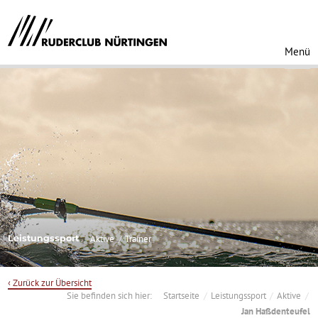
Menü
Leistungssport
Aktive
Trainer
‹ Zurück zur Übersicht
Sie befinden sich hier:
Startseite
Leistungssport
Aktive
Jan Haßdenteufel