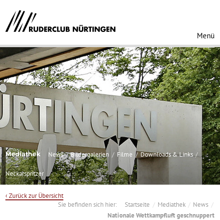
Menü
Mediathek
News
Bildergalerien
Filme
Downloads & Links
Neckarspritzer
‹ Zurück zur Übersicht
Sie befinden sich hier:
Startseite
Mediathek
News
Nationale Wettkampfluft geschnuppert