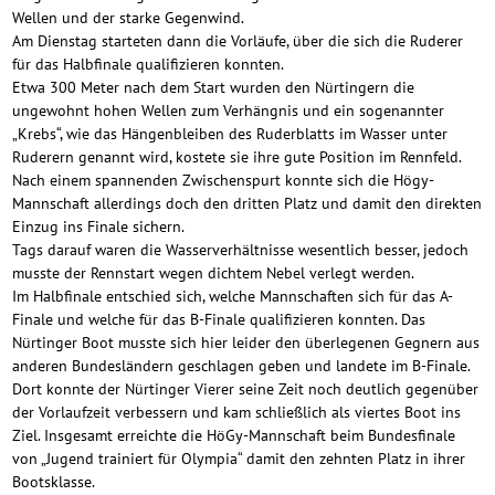
Wellen und der starke Gegenwind.
Am Dienstag starteten dann die Vorläufe, über die sich die Ruderer
für das Halbfinale qualifizieren konnten.
Etwa 300 Meter nach dem Start wurden den Nürtingern die
ungewohnt hohen Wellen zum Verhängnis und ein sogenannter
„Krebs“, wie das Hängenbleiben des Ruderblatts im Wasser unter
Ruderern genannt wird, kostete sie ihre gute Position im Rennfeld.
Nach einem spannenden Zwischenspurt konnte sich die Högy-
Mannschaft allerdings doch den dritten Platz und damit den direkten
Einzug ins Finale sichern.
Tags darauf waren die Wasserverhältnisse wesentlich besser, jedoch
musste der Rennstart wegen dichtem Nebel verlegt werden.
Im Halbfinale entschied sich, welche Mannschaften sich für das A-
Finale und welche für das B-Finale qualifizieren konnten. Das
Nürtinger Boot musste sich hier leider den überlegenen Gegnern aus
anderen Bundesländern geschlagen geben und landete im B-Finale.
Dort konnte der Nürtinger Vierer seine Zeit noch deutlich gegenüber
der Vorlaufzeit verbessern und kam schließlich als viertes Boot ins
Ziel. Insgesamt erreichte die HöGy-Mannschaft beim Bundesfinale
von „Jugend trainiert für Olympia“ damit den zehnten Platz in ihrer
Bootsklasse.