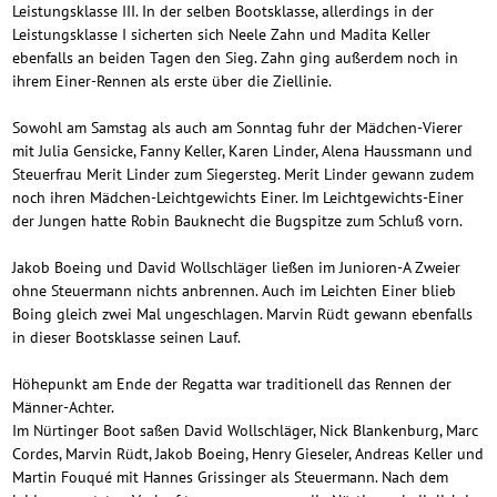
Leistungsklasse III. In der selben Bootsklasse, allerdings in der
Leistungsklasse I sicherten sich Neele Zahn und Madita Keller
ebenfalls an beiden Tagen den Sieg. Zahn ging außerdem noch in
ihrem Einer-Rennen als erste über die Ziellinie.
Sowohl am Samstag als auch am Sonntag fuhr der Mädchen-Vierer
mit Julia Gensicke, Fanny Keller, Karen Linder, Alena Haussmann und
Steuerfrau Merit Linder zum Siegersteg. Merit Linder gewann zudem
noch ihren Mädchen-Leichtgewichts Einer. Im Leichtgewichts-Einer
der Jungen hatte Robin Bauknecht die Bugspitze zum Schluß vorn.
Jakob Boeing und David Wollschläger ließen im Junioren-A Zweier
ohne Steuermann nichts anbrennen. Auch im Leichten Einer blieb
Boing gleich zwei Mal ungeschlagen. Marvin Rüdt gewann ebenfalls
in dieser Bootsklasse seinen Lauf.
Höhepunkt am Ende der Regatta war traditionell das Rennen der
Männer-Achter.
Im Nürtinger Boot saßen David Wollschläger, Nick Blankenburg, Marc
Cordes, Marvin Rüdt, Jakob Boeing, Henry Gieseler, Andreas Keller und
Martin Fouqué mit Hannes Grissinger als Steuermann. Nach dem