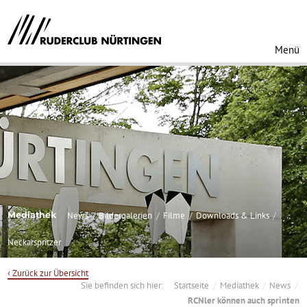
Menü
Mediathek
News
Bildergalerien
Filme
Downloads & Links
Neckarspritzer
‹ Zurück zur Übersicht
Sie befinden sich hier:
Startseite
Mediathek
News
RCNler können auch sprinten