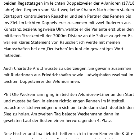
beiden Regattatagen im leichten Doppelzweier der A-Junioren (17/18
Jahre) den Gegnern vom Start weg keine Chance. Nach einem starken
Startspurt kontrollierten Rauscher und sein Partner das Rennen bis
ins Ziel. Im leichten Doppelvierer zusammen mit zwei Ruderern aus
Konstanz, beziehungsweise Ulm, wählte er die Variante erst über den
mittleren Streckenteil der 2000m-Distanz an die Spitze zu gehen. Es
war ein klares Statement von Rauscher: ich werde mit meinen
Mannschaften bei den ‚Deutschen‘ im Juni ein gewichtiges Wort
mitreden.
Auch Charlotte Arold wusste zu überzeugen. Sie gewann zusammen
mit Ruderinnen aus Friedrichshafen sowie Ludwigshafen zweimal im
leichten Doppelvierer der A-Juniorinnen.
Phil Ole Weckenmann ging im leichten A-Junioren-Einer an den Start
und musste beißen. In einem richtig engen Rennen im Mittelteil
brauchte er Stehvermögen um sich am Ende dann doch deutlich den
Sieg zu holen. Am zweiten Tag belegte Weckenmann dann im
gesetzten Lauf der Besten einen hervorragenden 4. Platz.
Nele Fischer und Ina Liebrich teilten sich in ihrem Rennen die Kräfte