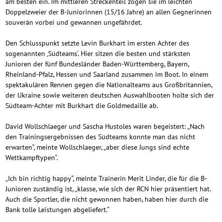
am besten ein. Im mittleren Streckenteil zogen sie im leichten
Doppelzweier der B-Juniorinnen (15/16 Jahre) an allen Gegnerinnen
souverän vorbei und gewannen ungefährdet.
Den Schlusspunkt setzte Levin Burkhart im ersten Achter des
sogenannten ‚Südteams‘. Hier sitzen die besten und stärksten
Junioren der fünf Bundesländer Baden-Württemberg, Bayern,
Rheinland-Pfalz, Hessen und Saarland zusammen im Boot. In einem
spektakulären Rennen gegen die Nationalteams aus Großbritannien,
der Ukraine sowie weiteren deutschen Auswahlbooten holte sich der
Südteam-Achter mit Burkhart die Goldmedaille ab.
David Wollschlaeger und Sascha Hustoles waren begeistert: „Nach
den Trainingsergebnissen des Südteams konnte man das nicht
erwarten“, meinte Wollschlaeger, „aber diese Jungs sind echte
Wettkampftypen“.
„Ich bin richtig happy“, meinte Trainerin Merit Linder, die für die B-
Junioren zuständig ist, „klasse, wie sich der RCN hier präsentiert hat.
Auch die Sportler, die nicht gewonnen haben, haben hier durch die
Bank tolle Leistungen abgeliefert.“