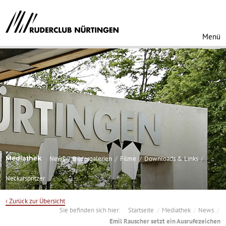
Menü
Mediathek
News
Bildergalerien
Filme
Downloads & Links
Neckarspritzer
‹ Zurück zur Übersicht
Sie befinden sich hier:
Startseite
Mediathek
News
Emil Rauscher setzt ein Ausrufezeichen