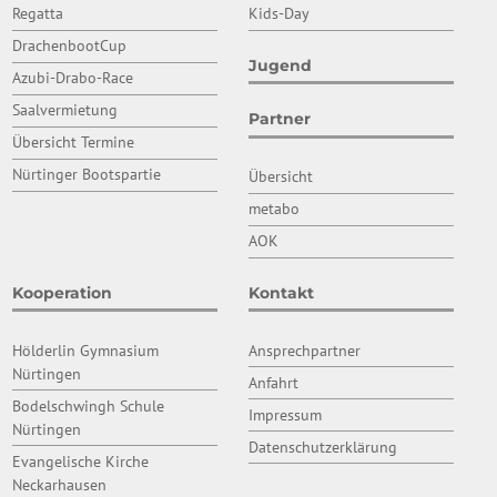
Regatta
Kids-Day
DrachenbootCup
Jugend
Azubi-Drabo-Race
Saalvermietung
Partner
Übersicht Termine
Nürtinger Bootspartie
Übersicht
metabo
AOK
Kooperation
Kontakt
Hölderlin Gymnasium
Ansprechpartner
Nürtingen
Anfahrt
Bodelschwingh Schule
Impressum
Nürtingen
Datenschutzerklärung
Evangelische Kirche
Neckarhausen