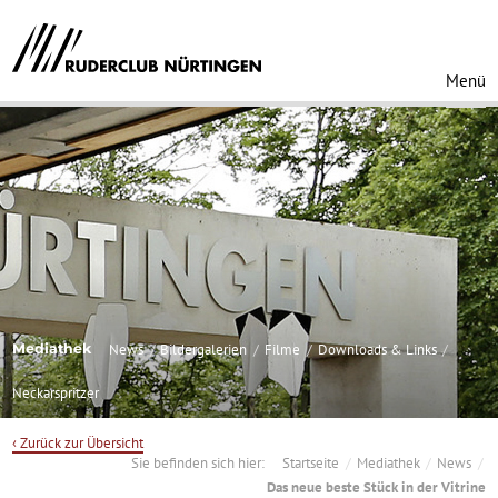
Menü
Mediathek
News
Bildergalerien
Filme
Downloads & Links
Neckarspritzer
‹ Zurück zur Übersicht
Sie befinden sich hier:
Startseite
Mediathek
News
Das neue beste Stück in der Vitrine