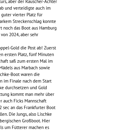
kurs, aber der Rauscher-Achter
ab und verteidigte auch im
uter vierter Platz für
starkem Streckenschlag konnte
urt noch das Boot aus Hamburg
n von 2024, aber sehr
ppel-Gold die Post ab! Zuerst
n ersten Platz, fünf Minuten
chaft saß zum ersten Mal im
 Mädels aus Marbach sowie
schke-Boot waren die
n im Finale nach dem Start
cke durchsetzen und Gold
-Gattung kommt man mehr über
ber auch Ficks Mannschaft
2 sec an das Frankfurter Boot
en. Die Jungs, also Lischke
bergischen Großboot. Hier
els um Fütterer machen es