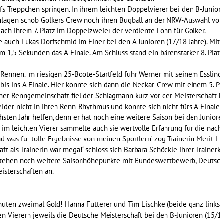
fs Treppchen springen. In ihrem leichten Doppelvierer bei den B-Junio
Schlägen schob Golkers Crew noch ihren Bugball an der NRW-Auswahl vor
ach ihrem 7. Platz im Doppelzweier der verdiente Lohn für Golker.
te auch Lukas Dorfschmid im Einer bei den A-Junioren (17/18 Jahre). M
m 1,5 Sekunden das A-Finale. Am Schluss stand ein bärenstarker 8. Pla
Rennen. Im riesigen 25-Boote-Startfeld fuhr Werner mit seinem Essling
is ins A-Finale. Hier konnte sich dann die Neckar-Crew mit einem 5. P
iner Renngemeinschaft fiel der Schlagmann kurz vor der Meisterschaft 
er nicht in ihren Renn-Rhythmus und konnte sich nicht fürs A-Finale q
sten Jahr helfen, denn er hat noch eine weitere Saison bei den Junioren
im leichten Vierer sammelte auch sie wertvolle Erfahrung für die näch
nd was für tolle Ergebnisse von meinen Sportlern‘ zog Trainerin Merit L
aft als Trainerin war mega!‘ schloss sich Barbara Schöckle ihrer Trainerk
ehen noch weitere Saisonhöhepunkte mit Bundeswettbewerb, Deutsc
sterschaften an.
nuten zweimal Gold! Hanna Fütterer und Tim Lischke (beide ganz link
 Vierern jeweils die Deutsche Meisterschaft bei den B-Junioren (15/1