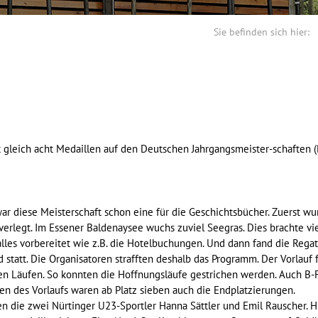
Sie befinden sich hier:
 gleich acht Medaillen auf den Deutschen Jahrgangsmeister-schaften (D
war diese Meisterschaft schon eine für die Geschichtsbücher. Zuerst 
verlegt. Im Essener Baldenaysee wuchs zuviel Seegras. Dies brachte vie
 alles vorbereitet wie z.B. die Hotelbuchungen. Und dann fand die Reg
 statt. Die Organisatoren strafften deshalb das Programm. Der Vorlauf f
 den Läufen. So konnten die Hoffnungsläufe gestrichen werden. Auch B-
en des Vorlaufs waren ab Platz sieben auch die Endplatzierungen.
 die zwei Nürtinger U23-Sportler Hanna Sättler und Emil Rauscher. H