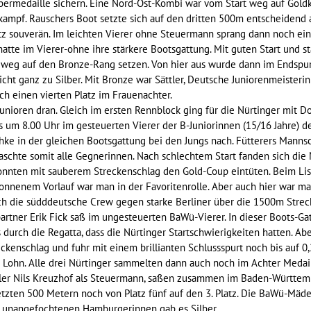
lbermedaille sichern. Eine Nord-Ost-Kombi war vom Start weg auf Gold
kampf. Rauschers Boot setzte sich auf den dritten 500m entscheidend 
z souverän. Im leichten Vierer ohne Steuermann sprang dann noch ein g
hatte im Vierer-ohne ihre stärkere Bootsgattung. Mit guten Start und 
rt weg auf den Bronze-Rang setzen. Von hier aus wurde dann im Endsp
nicht ganz zu Silber. Mit Bronze war Sättler, Deutsche Juniorenmeisteri
ch einen vierten Platz im Frauenachter.
nioren dran. Gleich im ersten Rennblock ging für die Nürtinger mit Do
 um 8.00 Uhr im gesteuerten Vierer der B-Juniorinnen (15/16 Jahre) de
chke in der gleichen Bootsgattung bei den Jungs nach. Fütterers Manns
aschte somit alle Gegnerinnen. Nach schlechtem Start fanden sich die
konnten mit sauberem Streckenschlag den Gold-Coup eintüten. Beim Li
nnenem Vorlauf war man in der Favoritenrolle. Aber auch hier war ma
ich die südddeutsche Crew gegen starke Berliner über die 1500m Stre
spartner Erik Fick saß im ungesteuerten BaWü-Vierer. In dieser Boots
s durch die Regatta, dass die Nürtinger Startschwierigkeiten hatten. A
ckenschlag und fuhr mit einem brillianten Schlussspurt noch bis auf 0,
 Lohn. Alle drei Nürtinger sammelten dann auch noch im Achter Medaill
-ler Nils Kreuzhof als Steuermann, saßen zusammen im Baden-Württem
letzten 500 Metern noch von Platz fünf auf den 3. Platz. Die BaWü-Mäd
n unangefochtenen Hamburgerinnen gab es Silber.