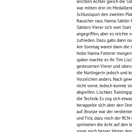
leichten Achter gleich die Si
war mitten drin im Medaillen
Schlussspurt den zweiten Plat
Rauscher raus. Hanna Sättler 
Sättlers Vierer sich vom Sta
angegriffen, aber es reichte 
zufrieden. Dazu gabs dann no
Am Sonntag waren dann die Ju
holte Hanna Fütterer morgens
später machte es ihr Tim Lis
gesteuerten Vierer und überr
die Nürtingerin jedoch und 
Vorzeichen anders. Nach gewo
nicht vorne. Jedoch konnte s
abgreifen. Lischkes Training
die Technik. Es zog sich etwa
berappelte sich über den Stre
auf. Bronze war der verdiente
und Fick, dazu noch der RCN
sprinteten die Acht auf den 
sogar noch besser. Hinter de