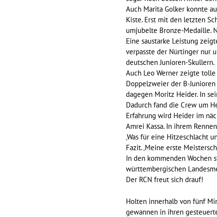
Auch Marita Golker konnte au
Kiste. Erst mit den letzten 
umjubelte Bronze-Medaille. N
Eine saustarke Leistung zeig
verpasste der Nürtinger nur u
deutschen Junioren-Skullern.
Auch Leo Werner zeigte tolle 
Doppelzweier der B-Junioren b
dagegen Moritz Heider. In se
Dadurch fand die Crew um Heid
Erfahrung wird Heider im näch
Amrei Kassa. In ihrem Rennen 
‚Was für eine Hitzeschlacht u
Fazit. ‚Meine erste Meistersch
In den kommenden Wochen st
württembergischen Landesmei
Der RCN freut sich drauf!
Holten innerhalb von fünf Mi
gewannen in ihren gesteuerten