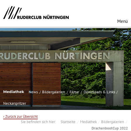
Menü
Mediathek
News
Bildergalerien
Filme
Downloads & Links
Neckarspritzer
‹ Zurück zur Übersicht
Sie befinden sich hier:
Startseite
Mediathek
Bildergalerien
DrachenbootCup 2022